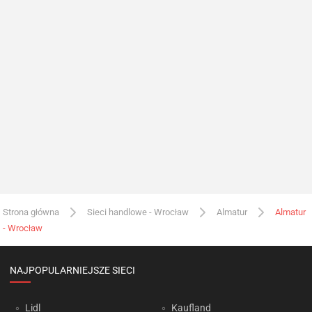
Strona główna
Sieci handlowe - Wrocław
Almatur
Almatur
- Wrocław
NAJPOPULARNIEJSZE SIECI
Lidl
Kaufland