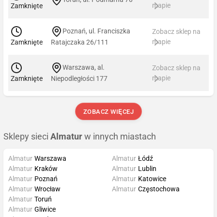
mapie
Zamknięte
Poznań, ul. Franciszka
Zobacz sklep na
mapie
Zamknięte
Ratajczaka 26/111
Warszawa, al.
Zobacz sklep na
mapie
Zamknięte
Niepodległości 177
ZOBACZ WIĘCEJ
Sklepy sieci
Almatur
w innych miastach
Almatur
Warszawa
Almatur
Łódź
Almatur
Kraków
Almatur
Lublin
Almatur
Poznań
Almatur
Katowice
Almatur
Wrocław
Almatur
Częstochowa
Almatur
Toruń
Almatur
Gliwice