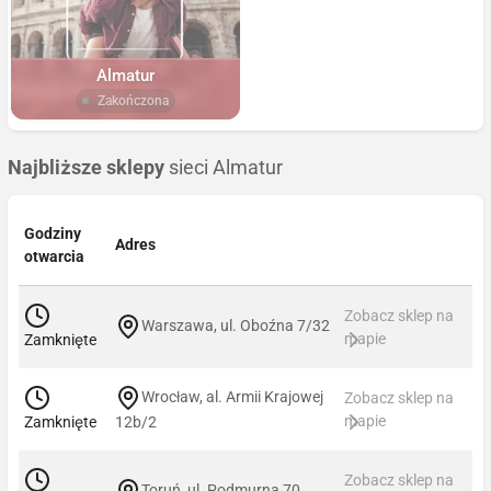
Almatur
Zakończona
Najbliższe sklepy
sieci Almatur
Godziny
Adres
otwarcia
Zobacz sklep na
Warszawa, ul. Oboźna 7/32
mapie
Zamknięte
Wrocław, al. Armii Krajowej
Zobacz sklep na
mapie
Zamknięte
12b/2
Zobacz sklep na
Toruń, ul. Podmurna 70