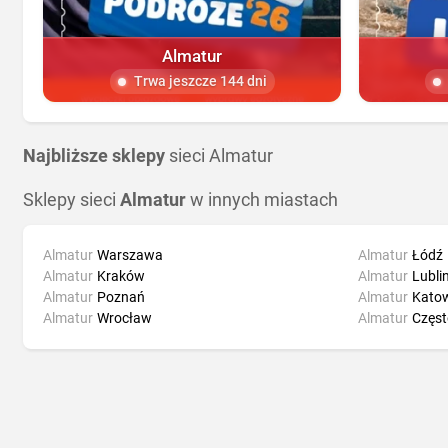
Almatur
Trwa jeszcze 144 dni
Najbliższe sklepy
sieci Almatur
Sklepy sieci
Almatur
w innych miastach
Almatur
Warszawa
Almatur
Łódź
Almatur
Kraków
Almatur
Lubli
Almatur
Poznań
Almatur
Katow
Almatur
Wrocław
Almatur
Częs