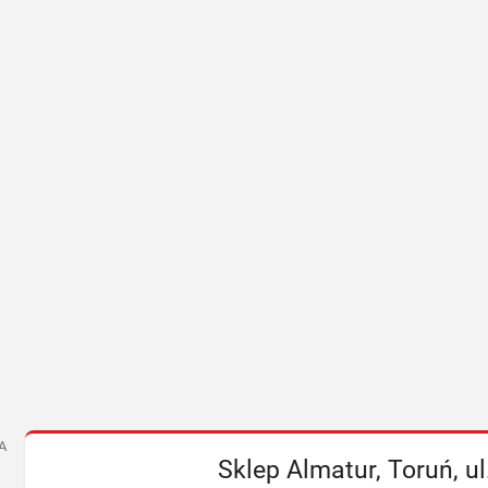
A
Sklep Almatur, Toruń, u