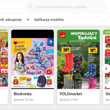
nik zakupowy
Aplikacja mobilna
POLOmarket
Stokrotka Supermarket
Li
jeszcze 2 dni
jeszcze 3 dni
od 