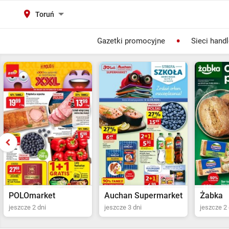
Toruń
Gazetki promocyjne
Sieci hand
Auchan Supermarket
Żabka
POLOma
jeszcze 3 dni
jeszcze 2 dni
jeszcze 2 