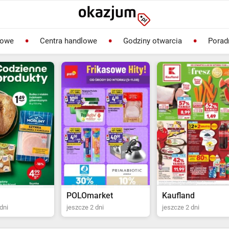
lowe
Centra handlowe
Godziny otwarcia
Porad
rket
Kaufland
Biedronka
dni
jeszcze 2 dni
jeszcze 22 dni