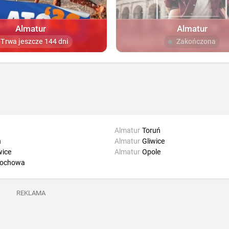
Almatur
Almatur
Trwa jeszcze 144 dni
Zakończona
Almatur
Toruń
n
Almatur
Gliwice
ice
Almatur
Opole
tochowa
REKLAMA