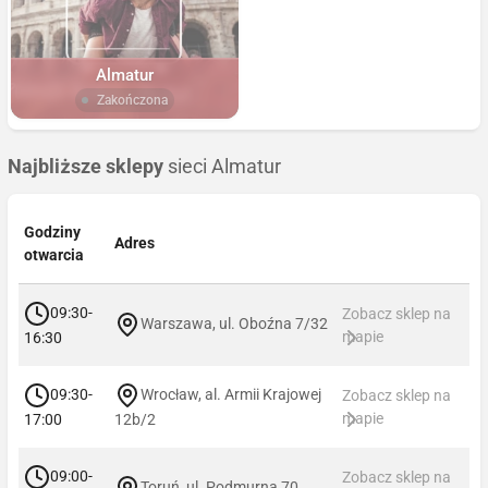
Almatur
Zakończona
Najbliższe sklepy
sieci Almatur
Godziny
Adres
otwarcia
09:30-
Zobacz sklep na
Warszawa, ul. Oboźna 7/32
mapie
16:30
09:30-
Wrocław, al. Armii Krajowej
Zobacz sklep na
mapie
17:00
12b/2
09:00-
Zobacz sklep na
Toruń, ul. Podmurna 70