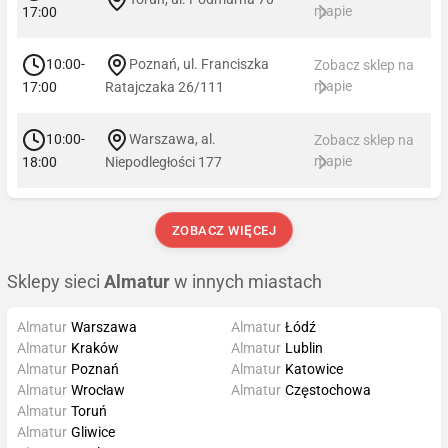
mapie
17:00
10:00-
Poznań, ul. Franciszka
Zobacz sklep na
mapie
17:00
Ratajczaka 26/111
10:00-
Warszawa, al.
Zobacz sklep na
mapie
18:00
Niepodległości 177
ZOBACZ WIĘCEJ
Sklepy sieci
Almatur
w innych miastach
Almatur
Warszawa
Almatur
Łódź
Almatur
Kraków
Almatur
Lublin
Almatur
Poznań
Almatur
Katowice
Almatur
Wrocław
Almatur
Częstochowa
Almatur
Toruń
Almatur
Gliwice