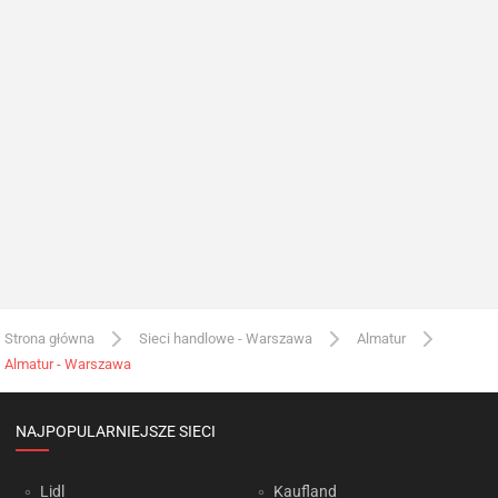
Strona główna
Sieci handlowe - Warszawa
Almatur
Almatur - Warszawa
NAJPOPULARNIEJSZE SIECI
Lidl
Kaufland