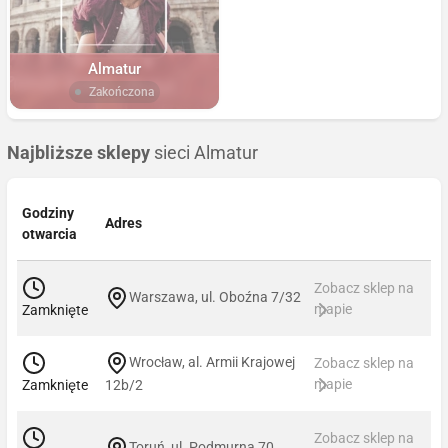
Almatur
Zakończona
Najbliższe sklepy
sieci Almatur
Godziny
Adres
otwarcia
Zobacz sklep na
Warszawa, ul. Oboźna 7/32
mapie
Zamknięte
Wrocław, al. Armii Krajowej
Zobacz sklep na
mapie
Zamknięte
12b/2
Zobacz sklep na
Toruń, ul. Podmurna 70