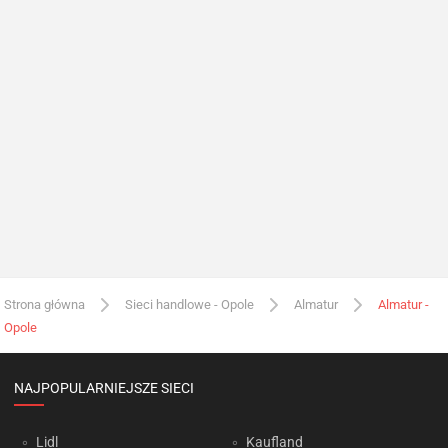
Strona główna
Sieci handlowe - Opole
Almatur
Almatur -
Opole
NAJPOPULARNIEJSZE SIECI
Lidl
Kaufland