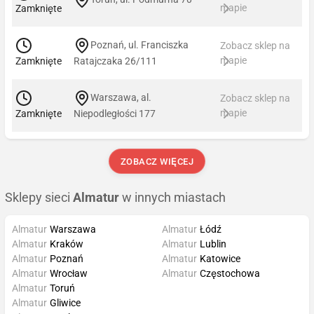
mapie
Zamknięte
Poznań, ul. Franciszka
Zobacz sklep na
mapie
Zamknięte
Ratajczaka 26/111
Warszawa, al.
Zobacz sklep na
mapie
Zamknięte
Niepodległości 177
ZOBACZ WIĘCEJ
Sklepy sieci
Almatur
w innych miastach
Almatur
Warszawa
Almatur
Łódź
Almatur
Kraków
Almatur
Lublin
Almatur
Poznań
Almatur
Katowice
Almatur
Wrocław
Almatur
Częstochowa
Almatur
Toruń
Almatur
Gliwice