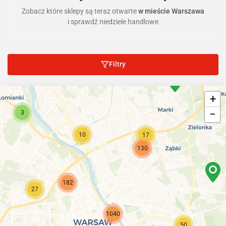
Zobacz które sklepy są teraz otwarte
w mieście Warszawa
i sprawdź niedziele handlowe
Filtry
+
−
3
10
17
130
182
27
1040
50