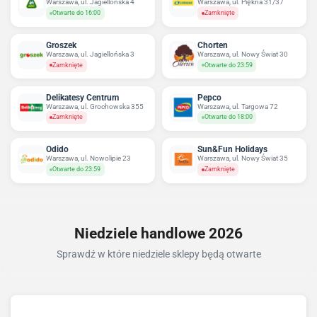
Warszawa, ul. Jagiellońska 4
Warszawa, ul. Piękna 31/37
Otwarte do 16:00
Zamknięte
Groszek
Chorten
Warszawa, ul. Jagiellońska 3
Warszawa, ul. Nowy Świat 30
Zamknięte
Otwarte do 23:59
Delikatesy Centrum
Pepco
Warszawa, ul. Grochowska 355
Warszawa, ul. Targowa 72
Zamknięte
Otwarte do 18:00
Odido
Sun&Fun Holidays
Warszawa, ul. Nowolipie 23
Warszawa, ul. Nowy Świat 35
Otwarte do 23:59
Zamknięte
Niedziele handlowe 2026
Sprawdź w które niedziele sklepy będą otwarte