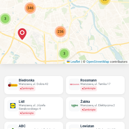
346
3
236
3
Leaflet
|
©
OpenStreetMap
contributors
Biedronka
Rossmann
Warszawa, ul. Dobra 42
Warszawa, ul. Tamka 17
Zamknięte
Zamknięte
Lidl
Żabka
Warszawa, ul. Józefa
Warszawa, ul. Elektryczna 2
Sierakowskiego 4
Zamknięte
Zamknięte
ABC
Lewiatan